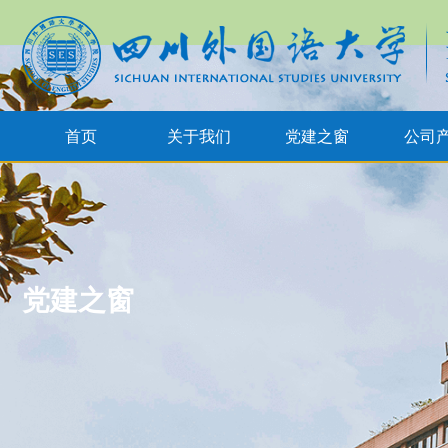
首页
关于我们
党建之窗
公司
党建之窗