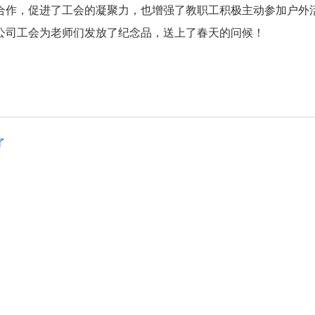
合作，促进了工会的凝聚力，也增强了教职工积极主动参加户外
公司工会为老师们发放了纪念品，送上了春天的问候！
了