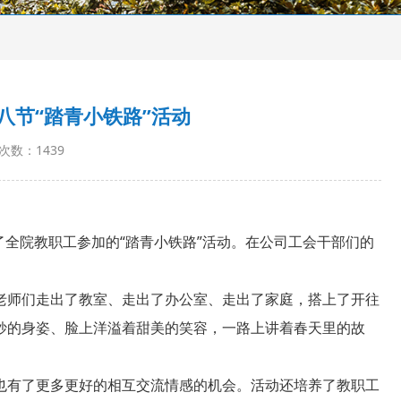
三八节“踏青小铁路”活动
次数：
1439
组织了全院教职工参加的“踏青小铁路”活动。在公司工会干部们的
老师们走出了教室、走出了办公室、走出了家庭，搭上了开往
妙的身姿、脸上洋溢着甜美的笑容，一路上讲着春天里的故
也有了更多更好的相互交流情感的机会。活动还培养了教职工