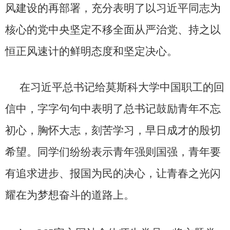
风建设的再部署，充分表明了以习近平同志为
核心的党中央坚定不移全面从严治党、持之以
恒正风速计的鲜明态度和坚定决心。
在习近平总书记给莫斯科大学中国职工的回
信中，字字句句中表明了总书记鼓励青年不忘
初心，胸怀大志，刻苦学习，早日成才的殷切
希望。同学们纷纷表示青年强则国强，青年要
有追求进步、报国为民的决心，让青春之光闪
耀在为梦想奋斗的道路上。