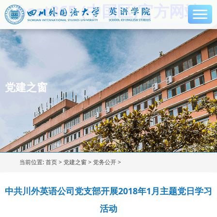
best365·(中国区)官方网站
党建之窗
当前位置:
首页
>
党建之窗
>
党务公开
>
中共川外英语公司党支部开展2018年1月主题党日学习
活动