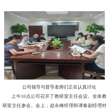
公司领导
与
督导
老师们
正在
认真讨论
上午
1
0
点公司召开了教研室主任会议。全体教
研室主任参会。会上，赵永峰经理和谭春副经理对