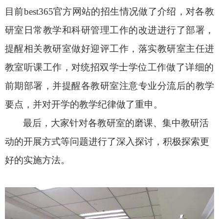
目前best365官方网站的招生情况做了介绍，
对各教
研室日常教学和科研管理工作的改进进行了部署，
提醒相关教研室做好迎评工作，落实教研室主任进
教室听课工作，对统招双
学士
学位工作做了详细的
前期部署，并提醒各教研室注意专业分流后的教学
要点，并对开学的教学纪律做了重申。
最后，大家针对各教研室的磨课、集中教研活
动的开展方式等问题进行了深入探讨，积极探索更
好的实施方法。