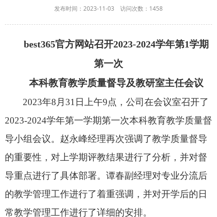
发布时间：2023-11-03
访问次数：
1458
best365官方网站
召开
2
023-2024
学年第1学期
第一次
本科
教育
教学质量督导及教研室主任
会议
2
023
年8月3
1
日
上午
9
点，公司在会议室召开了
2
023
-
2024
学年第一
学期第一次本科
教育
教学质量督
导小组会议。赵永峰经理再次强调了教学质量督导
的重要性，对上学期评教结果进行了分析，并对督
导重点进行了具体部署。谭春副经理对专业分流后
的教学管理工作进行了着重强调，并对开学后的日
常教学管理工作进行了详细的安排。