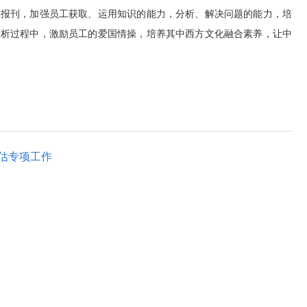
事报刊，加强员工获取、运用知识的能力，分析、解决问题的能力，培
分析过程中，激励员工的爱国情操，培养其中西方文化融合素养，让中
评估专项工作
st365官方网站-best365官方网站
团地址：重庆市沙坪坝区壮志路33号best365官方网站
电话：023-65385406