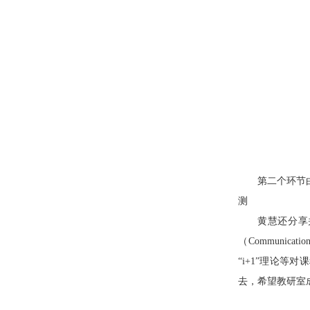
第二个环节
黄慧还分享并
（Communica
“i+1”理论
去，希望教研室