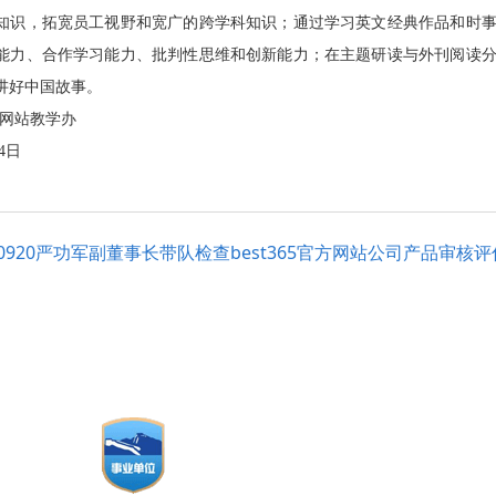
知识，拓宽员工视野和宽广的跨学科知识；通过学习英文经典作品和时
能力、合作学习能力、批判性思维和创新能力；在主题研读与外刊阅读
讲好中国故事。
官方网站教学办
4
日
230920严功军副董事长带队检查best365官方网站公司产品审核
be
集
联系