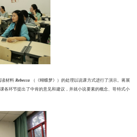
阅读材料
Rebecca
（《蝴蝶梦》）
的处理以说课方式
进行
了演示
。
蒋展
课各环节
提出了
中肯
的
意见和
建议
，并
就小说要素的概念、哥特式小