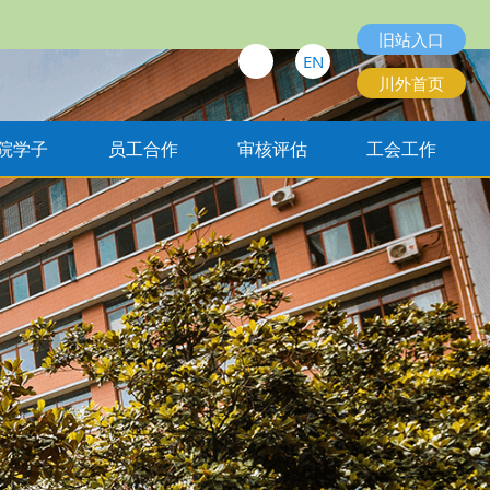
旧站入口
EN
川外首页
院学子
员工合作
审核评估
工会工作