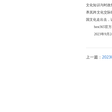
文化知识与时政
养其跨文化交际
国文化走出去，
best365
2023
年
9
月2
上一篇：
20
版权所有 best365·(中国区)官方网站
渝ICP备19004104号-1
渝公网安备 50010602500177号