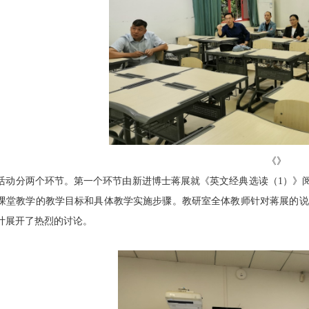
《》
活动分两个环节。第一个环节由新进
博士
蒋展就《英文经典选读（1）》
课堂教学
的教学目标和具体教学
实施
步骤。
教研室全体教师
针对
蒋展
的
说
计
展开了
热烈的讨论。