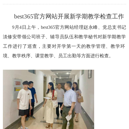
best365官方网站开展新学期
教学检查
工作
9月4日上午，best365官方网站经理赵永峰、党总支书记
淡修安带领公司班子、辅导员队伍
和
教学秘书对新学期教学
工作进行
了巡查
，主要
对开学第一天的
教学管理、教学环
境、教学秩序、课堂教学、
员工出勤等方面进行检查。