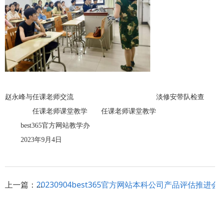
赵永峰与任课老师交流
淡修安带队
检查
任课老师课堂教学
任课老师课堂教学
best365官方网站教学办
2023
年9月4日
上一篇：
20230904best365官方网站本科公司产品评估推