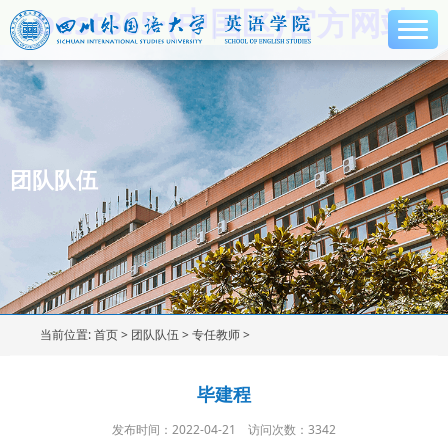
best365·(中国区)官方网站
团队队伍
当前位置:
首页
>
团队队伍
>
专任教师
>
毕建程
发布时间：2022-04-21
访问次数：
3342