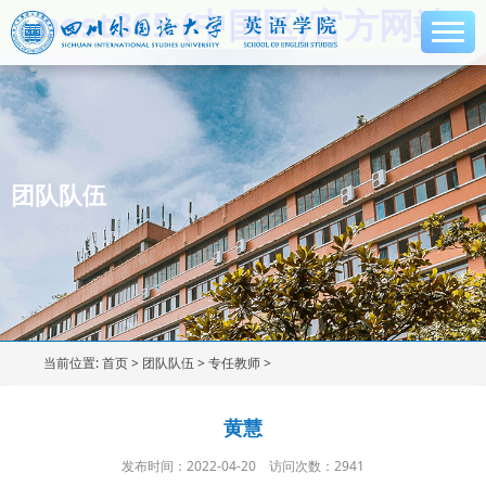
best365·(中国区)官方网站
团队队伍
当前位置:
首页
>
团队队伍
>
专任教师
>
黄慧
发布时间：2022-04-20
访问次数：
2941