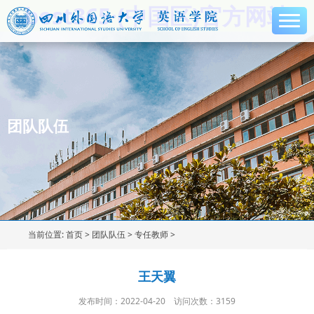
best365·(中国区)官方网站
团队队伍
当前位置:
首页
>
团队队伍
>
专任教师
>
王天翼
发布时间：2022-04-20
访问次数：
3159