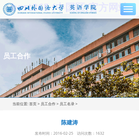
best365·(中国区)官方网站
员工合作
当前位置:
首页
>
员工合作
>
员工名录
>
陈建涛
发布时间：2016-02-25
访问次数：
1632