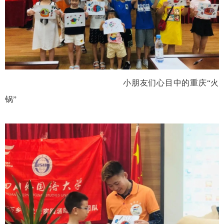
小朋友们心目中的
重庆
“火
锅”