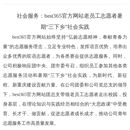
社会服务：
best365官方网站老员工志愿者暑
期“三下乡”社会实践
best365官方网站始终坚持“弘扬志愿精神，奉献青春力
量”的志愿服务理念，立足专业特色，发挥语言优势，培养出
众多优秀的双语志愿者，为各类赛会提供志愿服务。同时，
公司积极响应团中央、团市委号召，组织员工参加其他各类
志愿服务活动和暑期“三下乡”社会实践，为新时代、新征
程、新重庆建设贡献力量。在公司团委和公司党总支的领导
下，best365官方网站团总支带领老员工志愿者走出校园，投
身基层，在理论知识与实践经历相结合的“大思政课”中受教
育、长才干、做贡献，促进志愿者成长成才，推动公司青年
志愿服务工作高质量发展。