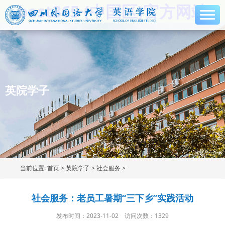
best365·(中国区)官方网站
英院学子
当前位置:
首页
>
英院学子
>
社会服务
>
社会服务：老员工暑期“三下乡”实践活动
发布时间：2023-11-02
访问次数：
1329