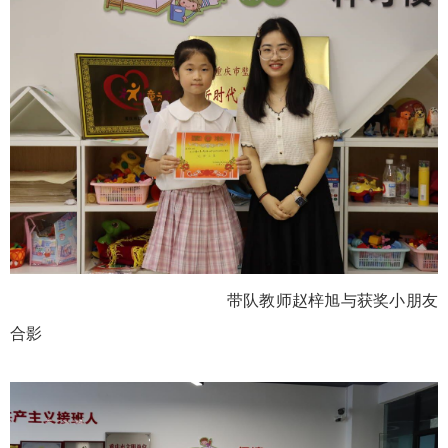
带队教师赵梓旭与获奖小朋友
合影