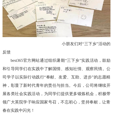
小朋友们对“三下乡”活动的
反馈
best365官方网站通过组织暑期“三下乡”实践活动，鼓励
和引导同学们在实践中了解国情、感知社情、观察民情。公
司学子以实际行动
践行
“奉献、友爱、互助、进步”的志愿精
神，
彰显了新时代青年的责任与担当。今后，公司将继续开
展各类社会实践活动，为同学们提供更多锻炼机会，积极带
领
广大英院学子
响应国家号召，不忘初心，坚持奉献，让青
春在实践中闪光！