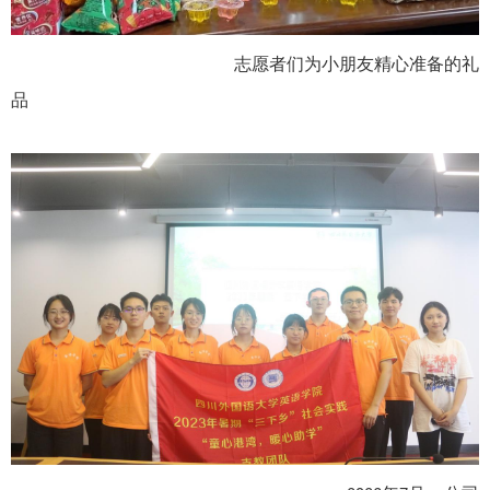
志愿者们为小朋友精心准备的礼
品