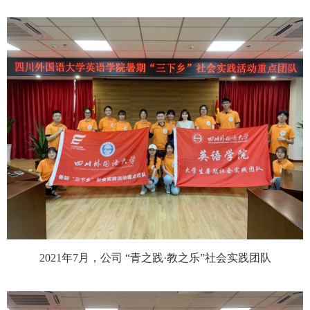
2021年7月，
公司 “青之
践
·教之乐”社会实践团队