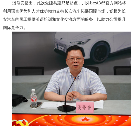
淡修安指出，此次党建共建只是起点，川外best365官方网站将
利用语言优势和人才优势倾力支持长安汽车拓展国际市场，积极为长
安汽车的员工提供英语培训和文化交流方面的服务，以助力公司提升
国际竞争力。