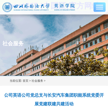
best365·(中国区)官方网站
社会服务
当前位置:
首页
>
社会服务
>
公司英语公司党总支与长安汽车集团职能系统党委开
展党建联建共建活动