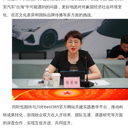
安汽车“出海”中可能遇到的问题，更好地面对对象国经济社会环境变
化、语言文化差异和国际品牌传播等多方面的挑战。
同时也期待与川外best365官方网站共建实践教学平台，推动科
研成果转化，加强校企双方在人才培养、团队互通、课题研究等方面
的深度合作，实现互促共进、共同提升。