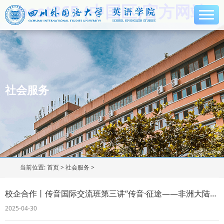
best365·(中国区)官方网站
社会服务
当前位置:
首页
>
社会服务
>
校企合作丨传音国际交流班第三讲“传音·征途——非洲大陆的呼吸与心跳” 顺利举办
2025-04-30