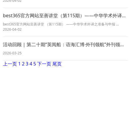
2026-04-02
best365官方网站至善讲堂（第115期）——中华学术外译之准备与申报
best365官方网站至善讲堂 （第115期） ——中华学术外译之准备与申报 ...
2026-04-02
活动回顾 | 第二十期“英阅船：语海汇博·外刊领航”外刊领读活动
2026-03-25
上一页
1
2
3
4
5
下一页
尾页
版权所有 best365·(中国区)官方网站
渝ICP备19004104号-1
渝公网安备 50010602500177号
技术支持：
讯迈科技
best365官方网站-best365官方网站
集团地址：重庆市沙坪坝区壮志路33号best365官方网站